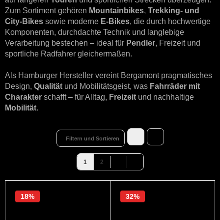
Zum Sortiment gehören
Mountainbikes
,
Trekking- und
City-Bikes
sowie moderne
E-Bikes
, die durch hochwertige
Komponenten, durchdachte Technik und langlebige
Verarbeitung bestechen – ideal für
Pendler
, Freizeit und
sportliche Radfahrer gleichermaßen.
Als Hamburger Hersteller vereint Bergamont pragmatisches
Design,
Qualität
und Mobilitätsgeist, was
Fahrräder mit
Charakter
schafft – für Alltag,
Freizeit
und nachhaltige
Mobilität
.
Filtern und Sortieren
1
2
18%
32%