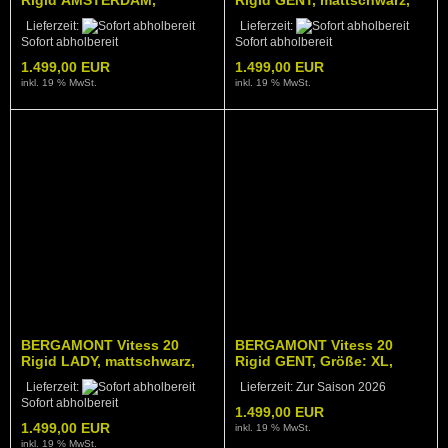
mattschwarz, Nexus 8 Gg.
Nexus 8 gg. mit Zahnriemen
Lieferzeit:
Lieferzeit:
mit Zahnriemen
Sofort abholbereit
Sofort abholbereit
1.499,00 EUR
1.499,00 EUR
inkl. 19 % MwSt.
inkl. 19 % MwSt.
BERGAMONT Vitess 20
BERGAMONT Vitess 20
Rigid LADY, mattschwarz,
Rigid GENT, Größe: XL,
Nexus 8 gg. mit Zahnriemen
Nexus 8 gg. mit
Lieferzeit:
Lieferzeit:
Zur Saison 2026
Zahnriemen,
Sofort abholbereit
1.499,00 EUR
1.499,00 EUR
inkl. 19 % MwSt.
inkl. 19 % MwSt.