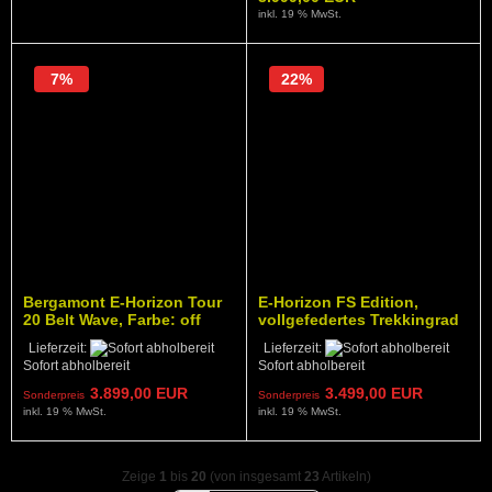
inkl. 19 % MwSt.
7%
22%
Bergamont E-Horizon Tour
E-Horizon FS Edition,
20 Belt Wave, Farbe: off
vollgefedertes Trekkingrad
white
Lieferzeit:
Lieferzeit:
Sofort abholbereit
Sofort abholbereit
3.899,00 EUR
3.499,00 EUR
Sonderpreis
Sonderpreis
inkl. 19 % MwSt.
inkl. 19 % MwSt.
Zeige
1
bis
20
(von insgesamt
23
Artikeln)