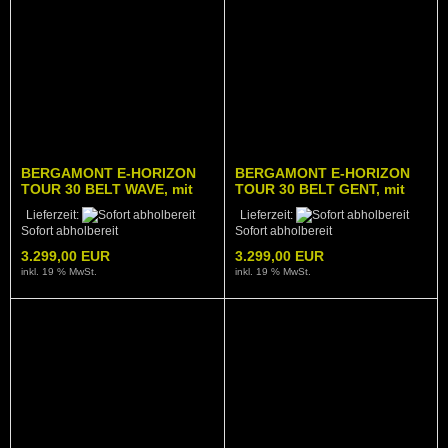
BERGAMONT E-HORIZON
BERGAMONT E-HORIZON
TOUR 30 BELT WAVE, mit
TOUR 30 BELT GENT, mit
Zahnriemen, highland grey,
Zahnriemen, highland grey,
Lieferzeit:
Lieferzeit:
Modell 2026
Modell 2026
Sofort abholbereit
Sofort abholbereit
3.299,00 EUR
3.299,00 EUR
inkl. 19 % MwSt.
inkl. 19 % MwSt.