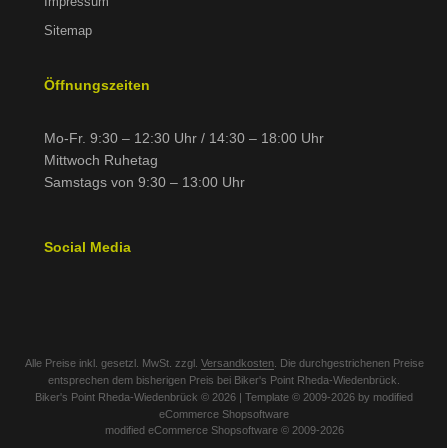
Impressum
Sitemap
Öffnungszeiten
Mo-Fr. 9:30 – 12:30 Uhr / 14:30 – 18:00 Uhr
Mittwoch Ruhetag
Samstags von 9:30 – 13:00 Uhr
Social Media
Alle Preise inkl. gesetzl. MwSt. zzgl.
Versandkosten
. Die durchgestrichenen Preise
entsprechen dem bisherigen Preis bei Biker's Point Rheda-Wiedenbrück.
Biker's Point Rheda-Wiedenbrück © 2026 | Template © 2009-2026 by modified
eCommerce Shopsoftware
mod
ified eCommerce Shopsoftware © 2009-2026