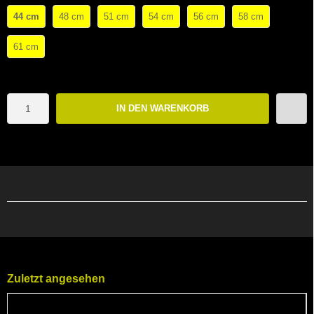
44 cm
48 cm
51 cm
54 cm
56 cm
58 cm
61 cm
IN DEN WARENKORB
Zuletzt angesehen