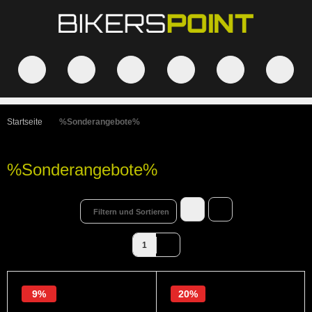
Startseite
%Sonderangebote%
%Sonderangebote%
Filtern und Sortieren
1
9%
20%