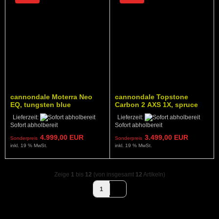
cannondale Moterra Neo
cannondale Topstone
EQ, tungsten blue
Carbon 2 AXS 1X, spruce
green, NEUER PREIS 2026!
Lieferzeit:
Lieferzeit:
Sofort abholbereit
Sofort abholbereit
4.999,00 EUR
3.499,00 EUR
Sonderpreis
Sonderpreis
inkl. 19 % MwSt.
inkl. 19 % MwSt.
Zeige
1
bis
12
(von insgesamt
12
Artikeln)
1