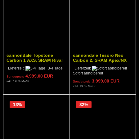
cannondale Topstone
cannondale Tesoro Neo
Carbon 1 AXS, SRAM Rival
Carbon 2, SRAM Apex/NX
XPLR 1x13, BLACK
Eagle 12-speed, Farbe:
Lieferzeit:
3-4 Tage
Lieferzeit:
storm cloud
Sofort abholbereit
4.999,00 EUR
Sonderpreis
3.999,00 EUR
inkl. 19 % MwSt.
Sonderpreis
inkl. 19 % MwSt.
13%
32%