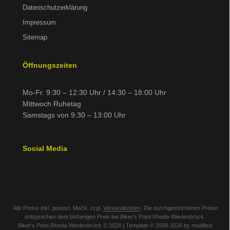
Datenschutzerklärung
Impressum
Sitemap
Öffnungszeiten
Mo-Fr. 9:30 – 12:30 Uhr / 14:30 – 18:00 Uhr
Mittwoch Ruhetag
Samstags von 9:30 – 13:00 Uhr
Social Media
Alle Preise inkl. gesetzl. MwSt. zzgl.
Versandkosten
. Die durchgestrichenen Preise
entsprechen dem bisherigen Preis bei Biker's Point Rheda-Wiedenbrück.
Biker's Point Rheda-Wiedenbrück © 2026 | Template © 2009-2026 by modified